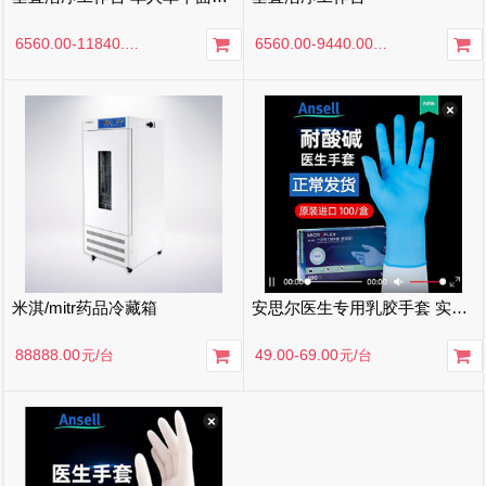
6560.00-11840.00
元
/台
6560.00-9440.00
元
/台
米淇/mitr药品冷藏箱
安思尔医生专用乳胶手套 实验室丁晴橡胶 手术医生手套 防病菌 一次性医用手套
88888.00
49.00-69.00
元
/台
元
/台