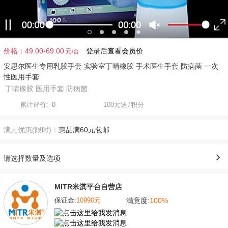
价格：
49.00-69.00
登录后查看会员价
元
安思尔医生专用乳胶手套 实验室丁晴橡胶 手术医生手套 防病菌 一次
性医用手套
丁晴橡胶 医用手套 防病菌
累计评价:
0
100元送7积分
满元优惠(限时)：
惠品满60元包邮
请选择数量及选项
MITR米淇平台自营店
满意度:
100%
保证金:
10990元