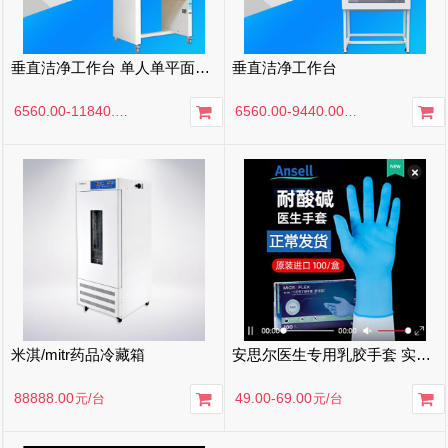
垂直洁净工作台 单人单平面水平净化工作台 双人单平面
垂直洁净工作台
6560.00-11840.00
元
/台
6560.00-9440.00
元
/台
米淇/mitr药品冷藏箱
安思尔医生专用乳胶手套 实验室丁晴橡胶 手术医生手套 防病菌 一次性医用手套
88888.00
49.00-69.00
元
/台
元
/台