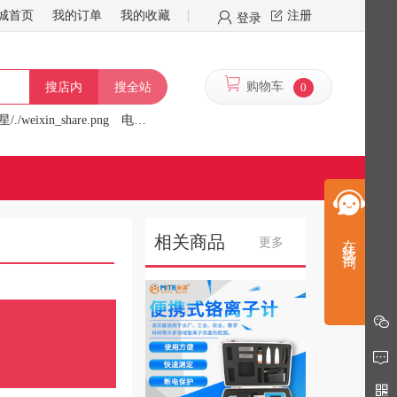
城首页
我的订单
我的收藏
注册
登录
购物车
0
搜店内
搜全站
/./weixin_share.png
电炉
行星/./f/13341/logo.png
在线咨询
相关商品
更多