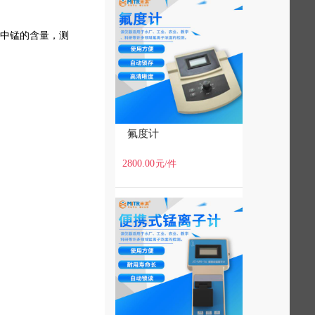
壤中锰的含量，测
氟度计
2800.00
元
/件