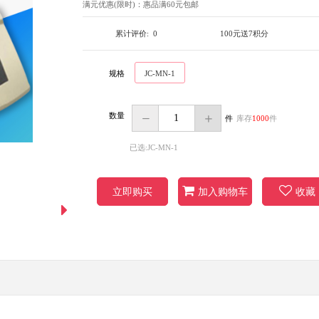
满元优惠(限时)：
惠品满60元包邮
累计评价:
0
100元送7积分
规格
JC-MN-1
数量
件
库存
1000
件
已选:JC-MN-1
立即购买
加入购物车
收藏