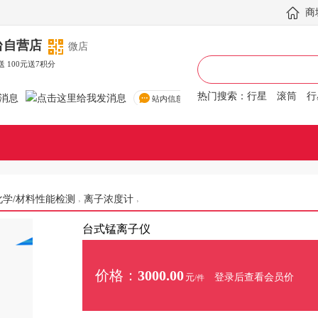
商
台自营店
微店
送 100元送7积分
热门搜索：
行星
滚筒
行星
站内信息
化学/材料性能检测
离子浓度计
台式锰离子仪
价格：
3000.00
登录后查看会员价
元