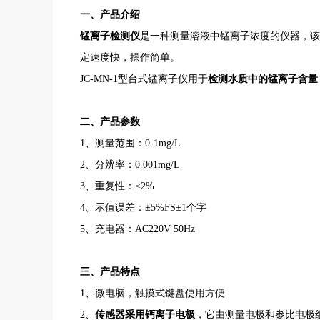
一
、
产品介绍
锰离子检测仪
是一种测量溶液中锰离子浓度的仪器，
定速度快，操作简单。
JC-MN-1型台式锰离子仪用于
检测水质中的锰离子含量
二、产品参数
1
、测量范围：
0-1mg/L
2、分辨率：0.001mg/L
3、重复性：≤2%
4、示值误差：±5%FS±1个字
5、充电器：AC220V 50Hz
三、产品特点
1、微电脑，触摸式键盘使用方便
2、
传感器采用钙离子电极
，它由测量电极和参比电极