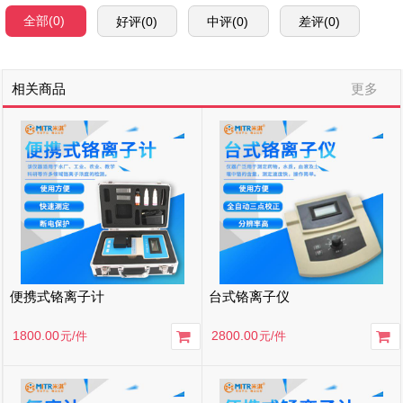
全部(0)
好评(0)
中评(0)
差评(0)
相关商品
更多
便携式铬离子计
台式铬离子仪
1800.00
2800.00
元
/件
元
/件