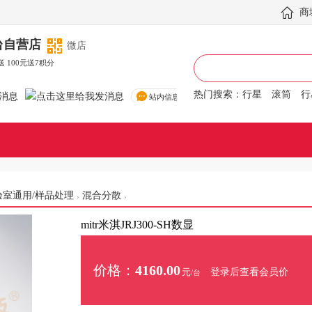
商
台自营店
微店
送 100元送7积分
热门搜索：
行星
滚筒
行星
站内信息
验室通用/样品处理
混合分散
mitr米淇JRJ300-SH数显
价格：
4160.00
登录后查看会员价
元