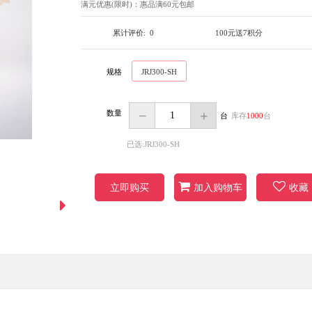
满元优惠(限时)：
惠品满60元包邮
累计评价:
0
100元送7积分
规格
JRJ300-SH
数量
台
库存
1000
台
已选:JRJ300-SH
立即购买
加入购物车
收藏