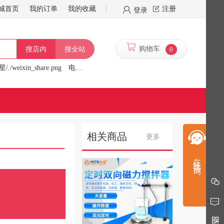
城首页
我的订单
我的收藏
注册
登录
购物车
0
搜店内
搜全站
/./weixin_share.png
电炉
行星/./f/13341/logo.png
相关商品
更多
在线咨询