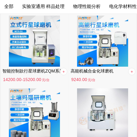
全部
实验室通用 样品处理
物理性能分析
电化学材料性
综合排序
筛选
综合排序
月销量高到低
价格高到低
价格低到高
智能控制款行星球磨机ZQM系列
高能机械合金化球磨机
满意度高到低
14200.00-15200.00
9240.00
元
/台
元
/台