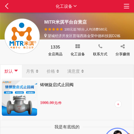
化工设备
MITR米淇平台自营店
100元送7积分,人均消费
580
元
望城经济开发区普瑞西路金荣中德科技园D2栋
1335
全店商品
化工设备
联系方式
分享赚佣
默认
月售
价格
满意度
铸钢旋启式止回阀
1000.00
元
/件
我是有底线的