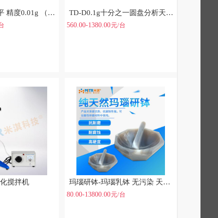
YP方盘分析天平 精度0.01g （0-2000g）
TD-D0.1g十分之一圆盘分析天平精铸铝合金外壳，抗干扰耐腐蚀
560.00-1380.00
/台
元
/台
乳化搅拌机
玛瑙研钵-玛瑙乳钵 无污染 天然玛瑙，高硬度 高耐磨
80.00-13800.00
元
/台