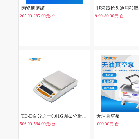
陶瓷研磨罐
265.00-285.00
9.90-80.00
元
/个
元
/台
TD-D百分之一0.01G圆盘分析天平
无油真空泵
506.00-564.00
1000.00
元
/台
元
/台