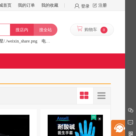
城首页
我的订单
我的收藏
注册
登录
购物车
0
搜店内
搜全站
/./weixin_share.png
电炉
行星/./f/13341/logo.png