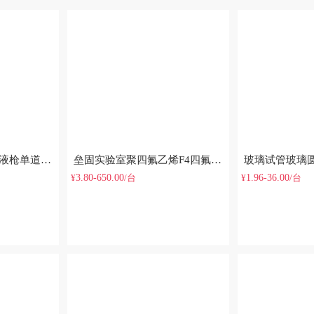
比克曼生物移液器移液枪单道八道可调微量移液器排枪加样器实验室
垒固实验室聚四氟乙烯F4四氟烧杯50/100/250//500/1000ml
3.80-650.00
1.96-36.00
¥
/台
¥
/台