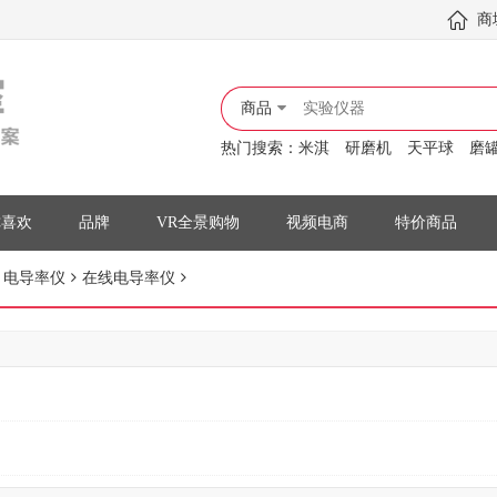
商
商品
热门搜索：
米淇
研磨机
天平球
磨
你喜欢
品牌
VR全景购物
视频电商
特价商品
电导率仪
在线电导率仪