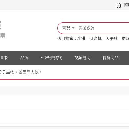
商
商品
热门搜索：
米淇
研磨机
天平球
磨
你喜欢
品牌
VR全景购物
视频电商
特价商品
分子生物
基因导入仪