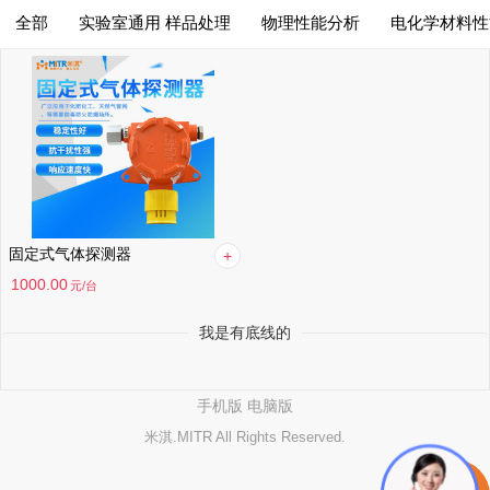
全部
实验室通用 样品处理
物理性能分析
电化学材料性
综合排序
筛选
综合排序
月销量高到低
价格高到低
价格低到高
固定式气体探测器
满意度高到低
1000.00
元
/台
我是有底线的
手机版
电脑版
米淇.MITR All Rights Reserved.