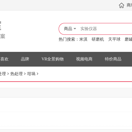
商
商品
热门搜索：
米淇
研磨机
天平球
磨
你喜欢
品牌
VR全景购物
视频电商
特价商品
处理
热处理
坩埚