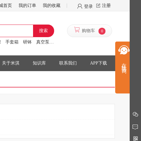
城首页
我的订单
我的收藏
注册
登录
搜索
购物车
0
罐
手套箱
研钵
真空泵
离心机
搅拌机
在线咨询
关于米淇
知识库
联系我们
APP下载
留言反馈