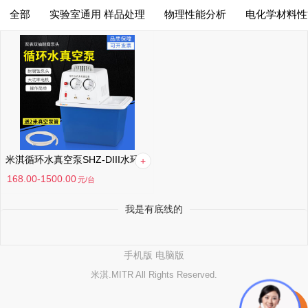
全部
实验室通用 样品处理
物理性能分析
电化学材料性
综合排序
筛选
综合排序
月销量高到低
价格高到低
价格低到高
米淇循环水真空泵SHZ-DIII水环式实验室耐腐蚀小型抽气泵抽滤装置
满意度高到低
168.00-1500.00
元
/台
我是有底线的
手机版
电脑版
米淇.MITR All Rights Reserved.