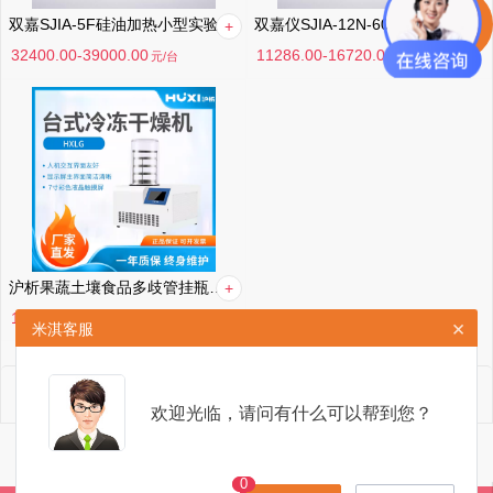
双嘉SJIA-5F硅油加热小型实验室真空冷冻干燥机隔板温差小适合小批量生物制药热敏霉菌脱水干燥箱
双嘉仪SJIA-12N-60A冻干机高校实验室 阿胶大枣果蔬肉制品真空冷冻干燥机研究试验送油雾过滤
32400.00-39000.00
11286.00-16720.00
元
/台
元
/台
沪析果蔬土壤食品多歧管挂瓶压盖食药品冷冻冻干机真空干燥器
11900.00-264000.00
元
/台
×
米淇客服
我是有底线的
欢迎光临，请问有什么可以帮到您？
手机版
电脑版
米淇.MITR All Rights Reserved.
0
0