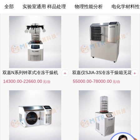
全部
实验室通用 样品处理
物理性能分析
电化学材料性
综合排序
筛选
综合排序
月销量高到低
价格高到低
价格低到高
双嘉N系列钟罩式冷冻干燥机
双嘉仪SJIA-3S冷冻干燥箱无花果枸杞山楂柠檬芒果榴莲菠萝蜜哈密瓜葡萄苹果梨红薯土豆食品加工冻干机
满意度高到低
14300.00-22660.00
55000.00-78000.00
元
/台
元
/台