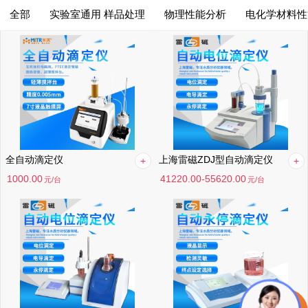
全部
实验室通用 样品处理
物理性能分析
电化学材料性
综合排序
筛选
综合排序
月销量高到低
价格高到低
价格低到高
全自动滴定仪
上海雷磁ZDJ型自动滴定仪
满意度高到低
1000.00
41220.00-55620.00
元
/台
元
/台