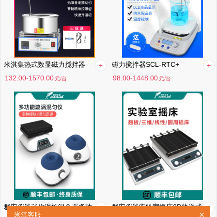
米淇集热式数显磁力搅拌器
磁力搅拌器SCL-RTC+
132.00-1570.00
98.00-1448.00
元
/台
元
/台
群安仪器迷你涡旋混合器多功能混匀仪振荡器小型震荡器漩涡混合仪
群安仪器实验室摇床3D轨道式振荡器调速圆周水平回旋往复式震荡器
×
米淇客服