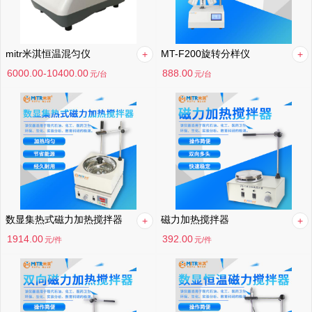
mitr米淇恒温混匀仪
MT-F200旋转分样仪
6000.00-10400.00
888.00
元
/台
元
/台
数显集热式磁力加热搅拌器
磁力加热搅拌器
1914.00
392.00
元
/件
元
/件