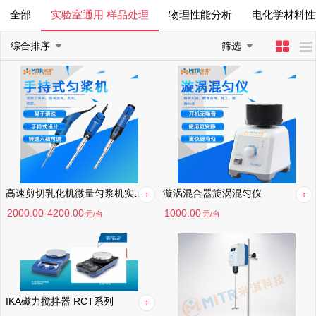
全部
实验室通用 样品处理
物理性能分析
电化学材料性
混合分散
综合排序
筛选
综合排序
月销量高到低
价格高到低
价格低到高
高速剪切乳化机微量匀浆机实验室分散机
漩涡混合器旋涡混匀仪
满意度高到低
2000.00-4200.00
1000.00
元
/台
元
/台
IKA磁力搅拌器 RCT系列