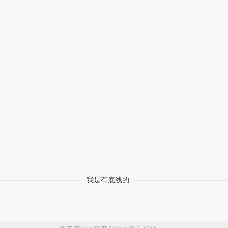
我是有底线的