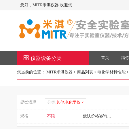
您好，MITR米淇仪器 欢迎您
仪器设备分类
首页
猜
您当前的位置：
MITR米淇仪器
商品列表
电化学材料性能
您已选择
分类:
其他电化学仪
规格
不限
默认价格咨询客服