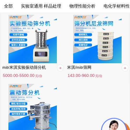
全部
实验室通用 样品处理
物理性能分析
电化学材料性
综合排序
筛选
综合排序
月销量高到低
价格高到低
价格低到高
mitr米淇实验振动筛分机
米淇/mitr筛网
满意度高到低
5000.00-5500.00
143.00-960.00
元
/台
元
/台