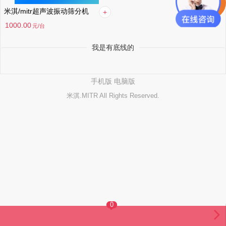
米淇/mitr超声波振动筛分机
1000.00
元
/台
我是有底线的
手机版
电脑版
米淇.MITR All Rights Reserved.
0
0