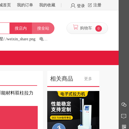
城首页
我的订单
我的收藏
注册
登录
购物车
0
搜店内
搜全站
/./weixin_share.png
电炉
行星/./f/13341/logo.png
相关商品
更多
万能材料双柱拉力