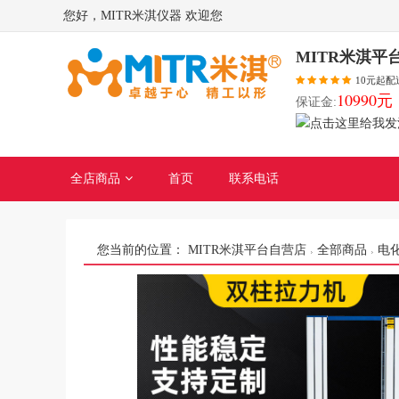
您好，MITR米淇仪器 欢迎您
MITR米淇平
10元起配
10990元
保证金:
全店商品
首页
联系电话
您当前的位置：
MITR米淇平台自营店
全部商品
电