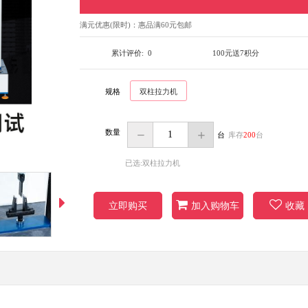
满元优惠(限时)：
惠品满60元包邮
累计评价:
0
100元送7积分
规格
双柱拉力机
数量
台
库存
200
台
已选:双柱拉力机
立即购买
加入购物车
收藏