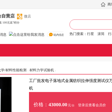
商
台自营店
微店
送 100元送7积分
热门搜索：
行星
滚筒
行星
站内信息
化学/材料性能检测
材料力学试验机
工厂批发电子落地式金属纺织拉伸强度测试仪
机
价格：
43000.00
登录后查看会员价
元