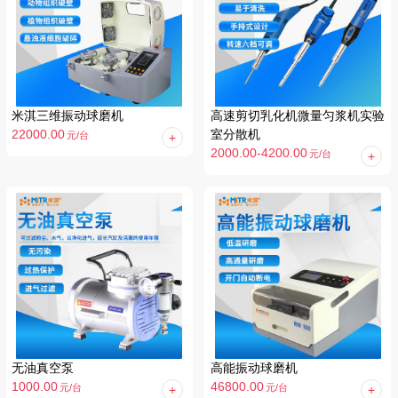
米淇三维振动球磨机
高速剪切乳化机微量匀浆机实验
22000.00
室分散机
元
/台
2000.00-4200.00
元
/台
无油真空泵
高能振动球磨机
1000.00
46800.00
元
/台
元
/台