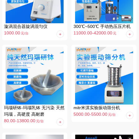
漩涡混合器旋涡混匀仪
300℃~500℃ 手动热压压片机
1000.00
11000.00-42000.00
元
/台
元
/台
玛瑙研钵-玛瑙乳钵 无污染 天然
mitr米淇实验振动筛分机
玛瑙，高硬度 高耐磨
5000.00-5500.00
元
/台
80.00-13800.00
元
/台