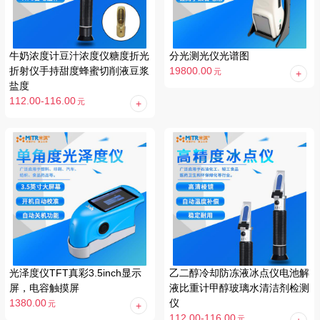
牛奶浓度计豆汁浓度仪糖度折光
分光测光仪光谱图
折射仪手持甜度蜂蜜切削液豆浆
19800.00
元
盐度
112.00-116.00
元
光泽度仪TFT真彩3.5inch显示
乙二醇冷却防冻液冰点仪电池解
屏，电容触摸屏
液比重计甲醇玻璃水清洁剂检测
1380.00
仪
元
112.00-116.00
元