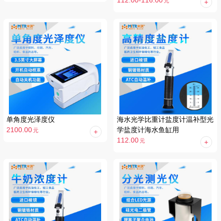
112.00-116.00
元
单角度光泽度仪
海水光学比重计盐度计温补型光
2100.00
学盐度计海水鱼缸用
元
112.00
元