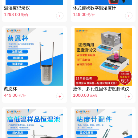
温湿度记录仪
体式便携数字温湿度计
1293.00
149.00
元
/台
元
/台
蔡恩杯
液体、多孔性固体密度测试仪
449.00
1000.00
元
/台
元
/台