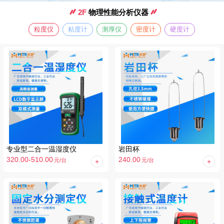
2F
物理性能分析仪器
粒度仪
粘度计
测厚仪
密度计
硬度计
专业型二合一温湿度仪
岩田杯
320.00-510.00
240.00
元
/台
元
/台