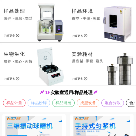
1F
实验室通用/样品处理
样品计量
样品粉碎
样品研磨
成型设备
混合分散
合