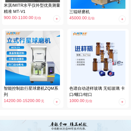
米淇/MITR水平仪外型优美测量
精准 MT-V1
三辊研磨机
900.00-1100.00
45000.00
元
/台
元
/台
智能控制款行星球磨机ZQM系
色谱自动进样玻璃 无铅玻璃 卡
列
口/螺口/钳口
14200.00-15200.00
1000.00
元
/台
元
/台