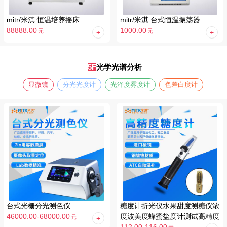
mitr/米淇 恒温培养摇床
mitr/米淇 台式恒温振荡器
88888.00
1000.00
元
元
5F
光学光谱分析
显微镜
分光光度计
光泽度雾度计
色差白度计
台式光栅分光测色仪
糖度计折光仪水果甜度测糖仪浓
46000.00-68000.00
度波美度蜂蜜盐度计测试高精度
元