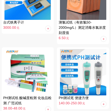
台式铁离子计
测氯试纸（有效氯50-
3000.00
2000mg/L）测定消毒水氯浓度
元
刻度值
6.50
元
PH测试纸 酸碱度检测 化妆品检
PH测试笔 便捷方便
测 广范试纸
140.00-250.00
元
38.00-48.00
元